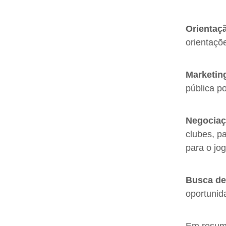
Orientaçã
orientaçõ
Marketin
pública p
Negociaç
clubes, p
para o jog
Busca de
oportunid