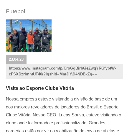
Futebol
23.04.23
https://www.instagram.com/p/CroGgBirb6ieZwqYRGfybtW-
cFSXDzrbnhtUT40/?igshid=MmJiY2I4NDBkZg==
Visita ao Esporte Clube Vitória
Nossa empresa esteve visitando a divisão de base de um
dos maiores reveladores de jogadores do Brasil, o Esporte
Clube Vitória. Nosso CEO, Lucas Sousa, esteve visitando o
clube onde foi formado e profissionalizado. Grandes
parcerias estão por vir na viabilização de envio de atletas e