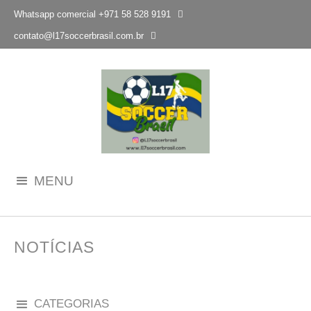
Whatsapp comercial +971 58 528 9191

contato@l17soccerbrasil.com.br
MENU
NOTÍCIAS
CATEGORIAS