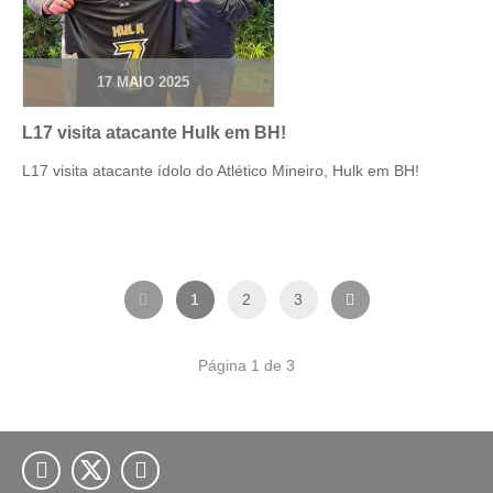
17 MAIO 2025
L17 visita atacante Hulk em BH!
L17 visita atacante ídolo do Atlético Mineiro, Hulk em BH!

1
2
3

Página 1 de 3

