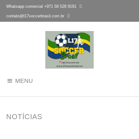
Whatsapp comercial +971 58 528 9191

contato@l17soccerbrasil.com.br
MENU
NOTÍCIAS