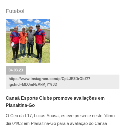
Futebol
04.03.23
https://www.instagram.com/p/CpLJR3DrObZ/?
igshid=MDJmNzVkMjY%3D
Canaâ Esporte Clube promove avaliações em
Planaltina-Go
O Ceo da L17, Lucas Sousa, esteve presente neste último
dia 04/03 em Planaltina-Go para a avaliação do Canaã