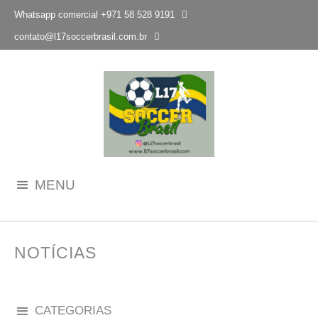
Whatsapp comercial +971 58 528 9191

contato@l17soccerbrasil.com.br
MENU
NOTÍCIAS
CATEGORIAS