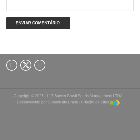


Copyright © 2026 - L17 Soccer Brasil Sports Management LTDA -
Desenvolvido por
Construsite Brasil
-
Criação de Sites